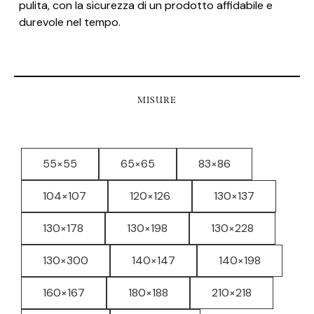
pulita, con la sicurezza di un prodotto affidabile e
durevole nel tempo.
MISURE
55×55
65×65
83×86
104×107
120×126
130×137
130×178
130×198
130×228
130×300
140×147
140×198
160×167
180×188
210×218