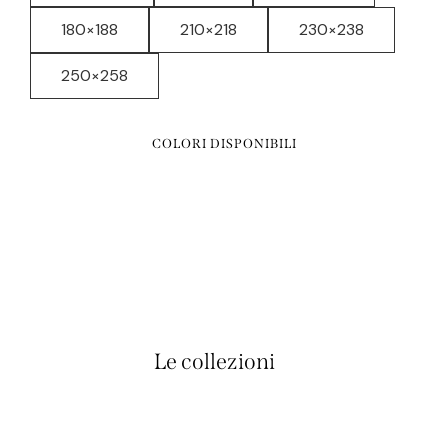
180×188
210×218
230×238
250×258
COLORI DISPONIBILI
Le collezioni