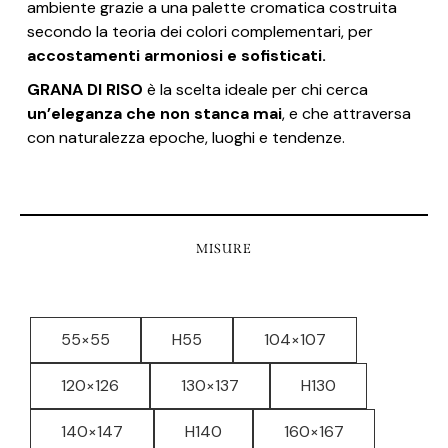
ambiente grazie a una palette cromatica costruita
secondo la teoria dei colori complementari, per
accostamenti armoniosi e sofisticati.
GRANA DI RISO
è la scelta ideale per chi cerca
un’eleganza che non stanca mai
, e che attraversa
con naturalezza epoche, luoghi e tendenze.
MISURE
55×55
H55
104×107
120×126
130×137
H130
140×147
H140
160×167