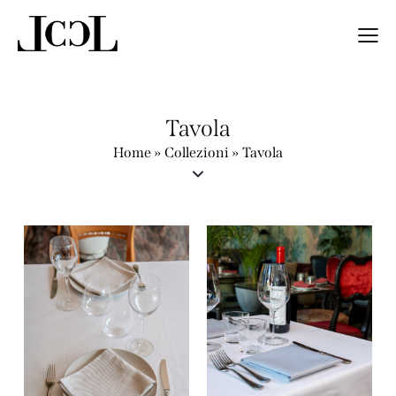
Tavola
Home
»
Collezioni
»
Tavola