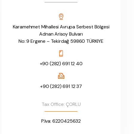
Karamehmet Mihallesi Avrupa Serbest Bölgesi
Adnan Arisoy Bulvarı
No: 9 Ergene – Tekirdağ 59860 TÜRKIYE
+90 (282) 691 12 40
+90 (282) 691 12 37
Tax Office: ÇORLU
P.Iva: 6220425632