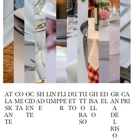
AT
CO
OC
SH
LIN
FLI
DU
TU
GH
ED
GR
CA
LA
ME
CID
AD
UM
PPE
ET
TT
ISA
EL
AN
PRI
SK
TA
EN
E
R
TO
O
LL
A
AN
TE
RA
O
DE
TE
SO
L
RIS
O