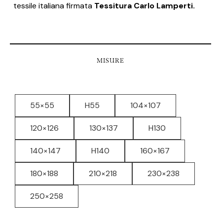
tessile italiana firmata
Tessitura Carlo Lamperti.
MISURE
55×55
H55
104×107
120×126
130×137
H130
140×147
H140
160×167
180×188
210×218
230×238
250×258